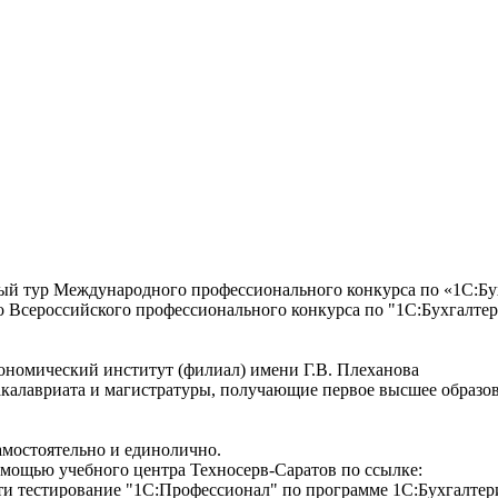
й тур Международного профессионального конкурса по «1С:Бу
ого Всероссийского профессионального конкурса по "1С:Бухгалте
ономический институт (филиал) имени Г.В. Плеханова
бакалавриата и магистратуры, получающие первое высшее образо
амостоятельно и единолично.
мощью учебного центра Техносерв-Саратов по ссылке:
йти тестирование "1С:Профессионал" по программе 1С:Бухгалтер